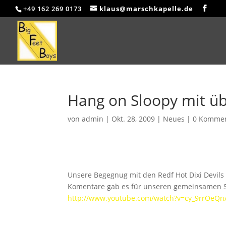
+49 162 269 0173
klaus@marschkapelle.de
Hang on Sloopy mit üb
von
admin
|
Okt. 28, 2009
|
Neues
|
0 Komme
Unsere Begegnug mit den Redf Hot Dixi Devils 
Komentare gab es für unseren gemeinsamen So
http://www.youtube.com/watch?v=cy_9rrOeQn