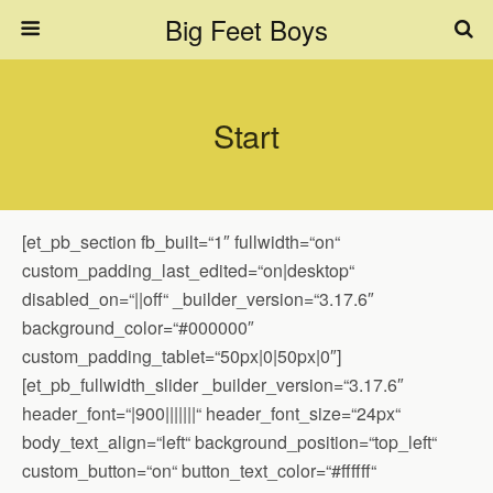
Big Feet Boys
Start
[et_pb_section fb_built=“1″ fullwidth=“on“
custom_padding_last_edited=“on|desktop“
disabled_on=“||off“ _builder_version=“3.17.6″
background_color=“#000000″
custom_padding_tablet=“50px|0|50px|0″]
[et_pb_fullwidth_slider _builder_version=“3.17.6″
header_font=“|900|||||||“ header_font_size=“24px“
body_text_align=“left“ background_position=“top_left“
custom_button=“on“ button_text_color=“#ffffff“