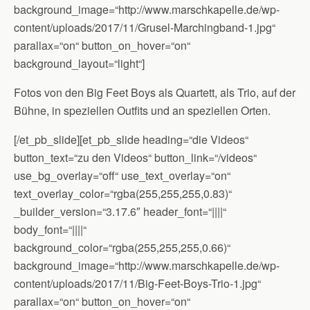
background_image=“http://www.marschkapelle.de/wp-
content/uploads/2017/11/Grusel-Marchingband-1.jpg“
parallax=“on“ button_on_hover=“on“
background_layout=“light“]
Fotos von den Big Feet Boys als Quartett, als Trio, auf der
Bühne, in speziellen Outfits und an speziellen Orten.
[/et_pb_slide][et_pb_slide heading=“die Videos“
button_text=“zu den Videos“ button_link=“/videos“
use_bg_overlay=“off“ use_text_overlay=“on“
text_overlay_color=“rgba(255,255,255,0.83)“
_builder_version=“3.17.6″ header_font=“||||“
body_font=“||||“
background_color=“rgba(255,255,255,0.66)“
background_image=“http://www.marschkapelle.de/wp-
content/uploads/2017/11/Big-Feet-Boys-Trio-1.jpg“
parallax=“on“ button_on_hover=“on“