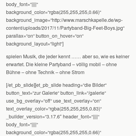
body_font=“||||“
background_color=“rgba(255,255,255,0.66)“
background_image=“http://www.marschkapelle.de/wp-
content/uploads/2017/11/Partyband-Big-Feet-Boys.jpg“
parallax=“on“ button_on_hover=“on“
background_layout=“light“]
spielen Musik, die jeder kennt …… aber so, wie es keiner
erwartet. Die kleine Partyband – völlig mobil – ohne
Bühne – ohne Technik – ohne Strom
[/et_pb_slide][et_pb_slide heading=“die Bilder“
button_text=“zur Galerie“ button_link=“/galerie“
use_bg_overlay=“off“ use_text_overlay=“on“
text_overlay_color=“rgba(255,255,255,0.83)“
_builder_version=“3.17.6″ header_font=“||||“
body_font=“||||“
background_color=“rgba(255,255,255,0.66)“