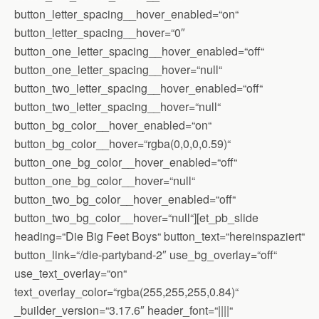
button_letter_spacing__hover_enabled=“on“
button_letter_spacing__hover=“0″
button_one_letter_spacing__hover_enabled=“off“
button_one_letter_spacing__hover=“null“
button_two_letter_spacing__hover_enabled=“off“
button_two_letter_spacing__hover=“null“
button_bg_color__hover_enabled=“on“
button_bg_color__hover=“rgba(0,0,0,0.59)“
button_one_bg_color__hover_enabled=“off“
button_one_bg_color__hover=“null“
button_two_bg_color__hover_enabled=“off“
button_two_bg_color__hover=“null“][et_pb_slide
heading=“Die Big Feet Boys“ button_text=“hereinspaziert“
button_link=“/die-partyband-2″ use_bg_overlay=“off“
use_text_overlay=“on“
text_overlay_color=“rgba(255,255,255,0.84)“
_builder_version=“3.17.6″ header_font=“||||“